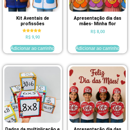
Kit Aventais de
Apresentação dia das
profissões
mães- Minha flor
R$
8,00
Avaliação
R$
9,90
5.00
de 5
Adicionar ao carrinho
Adicionar ao carrinho
Dados da multiplicação e
Apresentação dia das