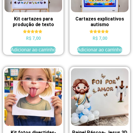
Kit cartazes para
Cartazes explicativos
produção de texto
autismo
Avaliação
Avaliação
R$
7,00
R$
7,00
5.00
5.00
de 5
de 5
Adicionar ao carrinho
Adicionar ao carrinho
Kit fotos divertidas-
Painel Páscoa- Jesus 3D