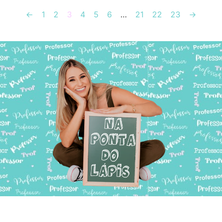
←
1
2
3
4
5
6
…
21
22
23
→