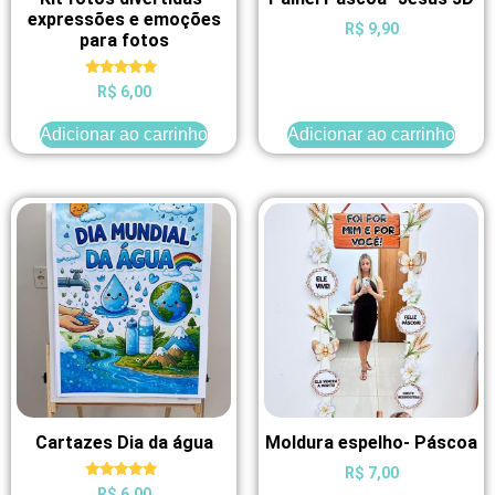
expressões e emoções
R$
9,90
para fotos
Avaliação
R$
6,00
5.00
de 5
Adicionar ao carrinho
Adicionar ao carrinho
Cartazes Dia da água
Moldura espelho- Páscoa
R$
7,00
Avaliação
R$
6,00