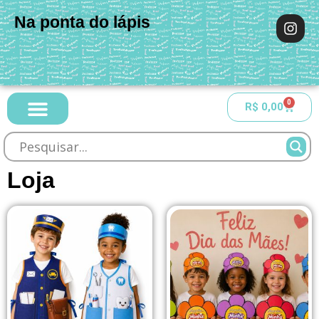
Na ponta do lápis
0
R$
0,00
Loja