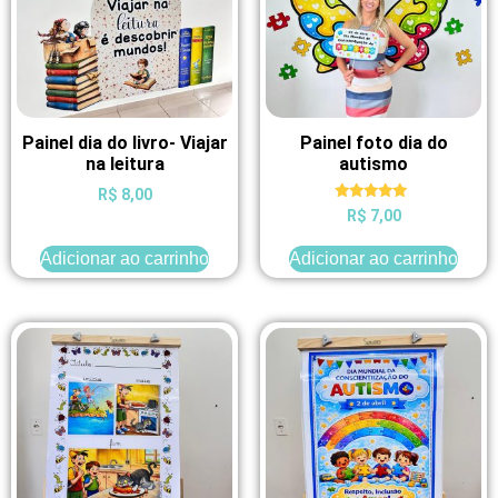
Painel dia do livro- Viajar
Painel foto dia do
na leitura
autismo
R$
8,00
Avaliação
R$
7,00
5.00
de 5
Adicionar ao carrinho
Adicionar ao carrinho