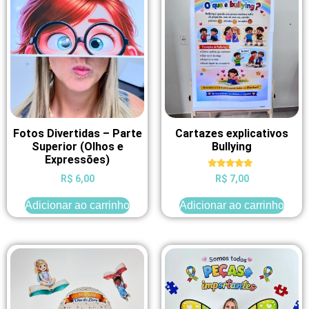
Fotos Divertidas – Parte
Cartazes explicativos
Superior (Olhos e
Bullying
Expressões)
Avaliação
R$
6,00
R$
7,00
5.00
de 5
Adicionar ao carrinho
Adicionar ao carrinho