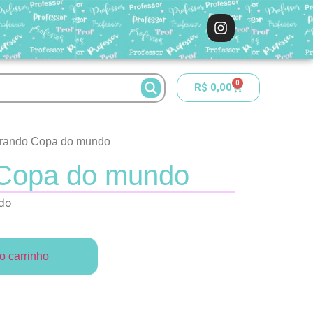
0
R$
0,00
trando Copa do mundo
 Copa do mundo
do
o carrinho