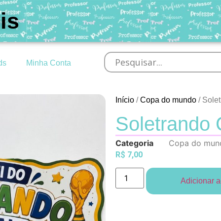
is
ds
Minha Conta
Início
/
Copa do mundo
/ Sole
Soletrando
Categoria
Copa do mun
R$
7,00
Adicionar a