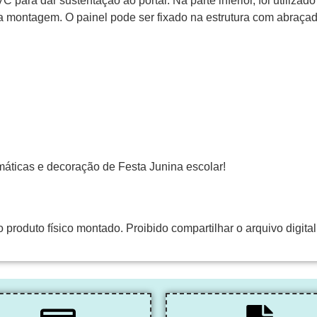
C para dar sustentação ao portal. Na parte inferior, foi utilizad
a montagem. O painel pode ser fixado na estrutura com abraçadei
emáticas e decoração de Festa Junina escolar!
produto físico montado. Proibido compartilhar o arquivo digital