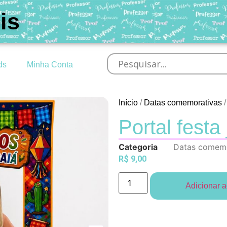
is
ds
Minha Conta
Início
/
Datas comemorativas
/
Portal festa
Categoria
Datas comemo
R$
9,00
Adicionar a