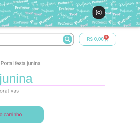
0
R$
0,00
 Portal festa junina
 junina
rativas
o carrinho