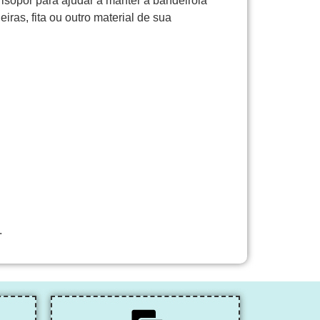
o isopor para ajudar a manter a bandeirola
ras, fita ou outro material de sua
.