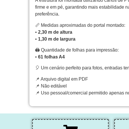
A estrutura foi montada utilizando canos de PV
firme e em pé, garantindo mais estabilidade n
preferência.
📏 Medidas aproximadas do portal montado:
•
2,30 m de altura
•
1,30 m de largura
🖨️ Quantidade de folhas para impressão:
•
61 folhas A4
🎈 Um cenário perfeito para fotos, entradas t
📌 Arquivo digital em PDF
📌 Não editável
📌 Uso pessoal/comercial permitido apenas no 