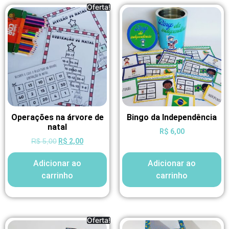
Oferta!
Operações na árvore de
Bingo da Independência
natal
R$
6,00
R$
2,00
R$
5,00
Adicionar ao
Adicionar ao
carrinho
carrinho
Oferta!