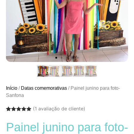
Início
/
Datas comemorativas
/ Painel junino para foto-
Sanfona
(
1
avaliação de cliente)
Avaliado
1
como
5.00
Painel junino para foto-
de 5, com
baseado