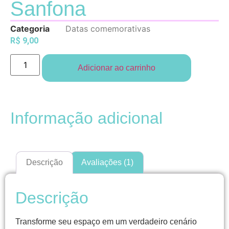
Sanfona
em
avaliação
de cliente
Categoria
Datas comemorativas
R$
9,00
Adicionar ao carrinho
Informação adicional
Descrição
Avaliações (1)
Descrição
Transforme seu espaço em um verdadeiro cenário