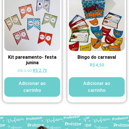
Kit pareamento- festa
Bingo do carnaval
junina
R$
4,50
R$
2,73
R$
3,90
Adicionar ao
Adicionar ao
carrinho
carrinho