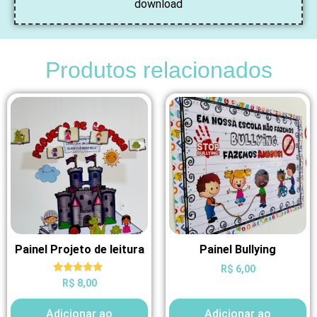
download
Produtos relacionados
Painel Projeto de leitura
Painel Bullying
R$
6,00
Avaliação
R$
8,00
5.00
de 5
Adicionar ao
Adicionar ao