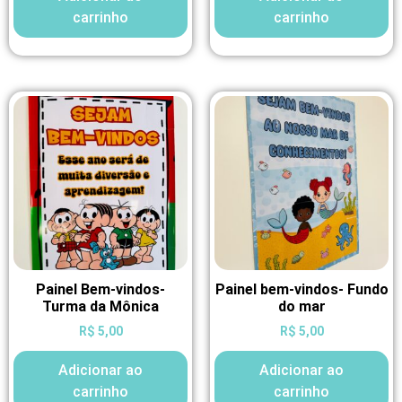
carrinho
carrinho
Painel Bem-vindos-
Painel bem-vindos- Fundo
Turma da Mônica
do mar
R$
5,00
R$
5,00
Adicionar ao
Adicionar ao
carrinho
carrinho