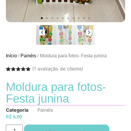
Início
/
Painéis
/ Moldura para fotos- Festa junina
(
1
avaliação de cliente)
Avaliado
1
como
5.00
Moldura para fotos-
de 5, com
baseado
Festa junina
em
avaliação
de cliente
Categoria
Painéis
R$
6,00