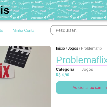
is
ds
Minha Conta
Início
/
Jogos
/ Problemaflix
Problemafli
Categoria
Jogos
R$
4,90
Adicionar ao carrin