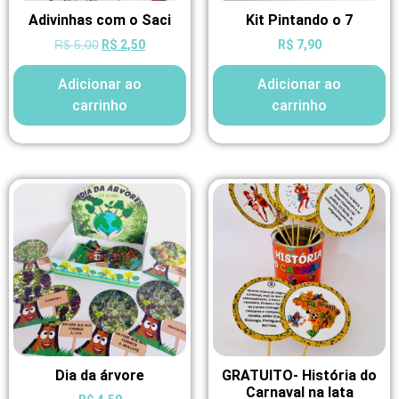
Adivinhas com o Saci
Kit Pintando o 7
R$
2,50
R$
7,90
R$
5,00
Adicionar ao
Adicionar ao
carrinho
carrinho
Dia da árvore
GRATUITO- História do
Carnaval na lata