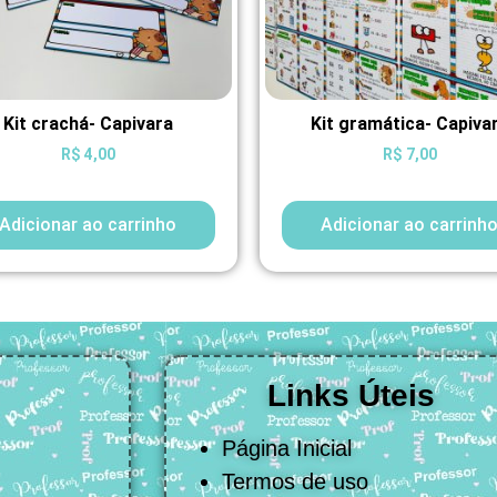
Kit crachá- Capivara
Kit gramática- Capiva
R$
4,00
R$
7,00
Adicionar ao carrinho
Adicionar ao carrinh
Links Úteis
Página Inicial
Termos de uso