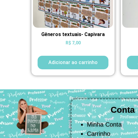
Gêneros textuais- Capivara
R$
7,00
Adicionar ao carrinho
Conta
Minha Conta
Carrinho