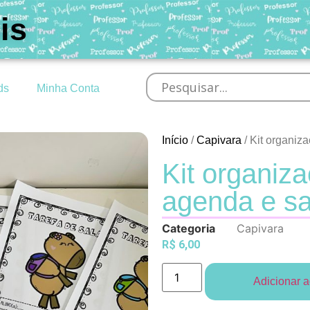
is
ds
Minha Conta
Início
/
Capivara
/ Kit organiz
Kit organiz
agenda e sa
Categoria
Capivara
R$
6,00
Adicionar a