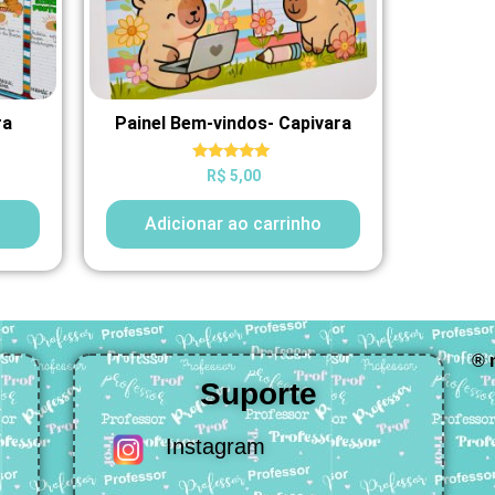
ra
Painel Bem-vindos- Capivara
Avaliação
R$
5,00
5.00
de 5
o
Adicionar ao carrinho
® 
Suporte
Instagram