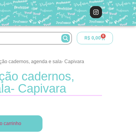
0
R$
0,00
ação cadernos, agenda e sala- Capivara
ação cadernos,
la- Capivara
o carrinho