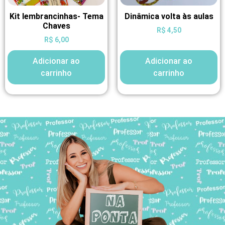
Kit lembrancinhas- Tema
Dinâmica volta às aulas
Chaves
R$
4,50
R$
6,00
Adicionar ao
Adicionar ao
carrinho
carrinho