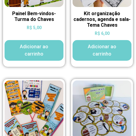
Painel Bem-vindos-
Kit organização
Turma do Chaves
cadernos, agenda e sala-
Tema Chaves
R$
5,00
R$
6,00
Adicionar ao
Adicionar ao
carrinho
carrinho