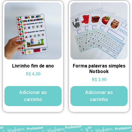
Livrinho fim de ano
Forma palavras simples
Notbook
R$
4,00
R$
3,90
Adicionar ao
Adicionar ao
carrinho
carrinho